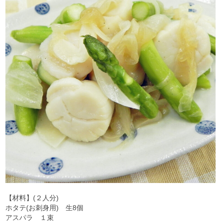
【材料】(２人分)
ホタテ(お刺身用) 生8個
アスパラ １束