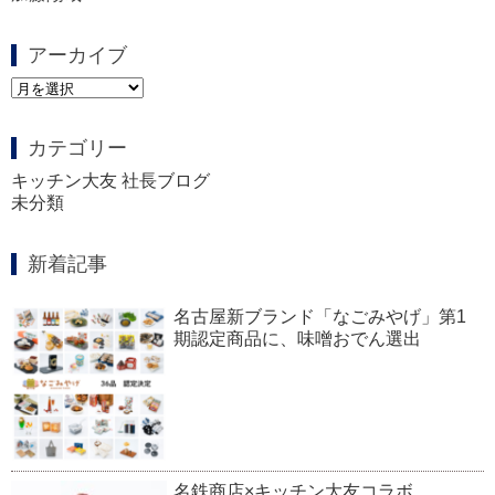
アーカイブ
ア
ー
カ
カテゴリー
イ
ブ
キッチン大友 社長ブログ
未分類
新着記事
名古屋新ブランド「なごみやげ」第1
期認定商品に、味噌おでん選出
名鉄商店×キッチン大友コラボ