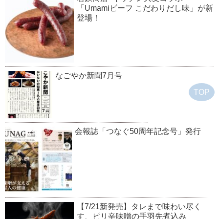
「Umamiビーフ こだわりだし味」が新
登場！
なごやか新聞7月号
TOP
会報誌「つなぐ50周年記念号」発行
【7/21新発売】タレまで味わい尽く
す、ピリ辛味噌の手羽先煮込み