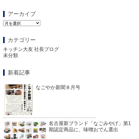
アーカイブ
ア
ー
カ
カテゴリー
イ
ブ
キッチン大友 社長ブログ
未分類
新着記事
なごやか新聞８月号
名古屋新ブランド「なごみやげ」第1
期認定商品に、味噌おでん選出