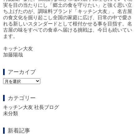
実を目の当たりにし「郷土の食を守りたい」と強く思い立
ち上げたのが、調味料ブランド「キッチン大友」。名古屋
の食文化を掘り起こし全国の家庭に広げ、日常の中で愛さ
れる新しいスタンダードとして根付かせる事を目指す。名
古屋の味をすべての食卓へ届ける挑戦は、今日も続いてい
ます。
キッチン大友
加藤陽哉
アーカイブ
ア
ー
カ
カテゴリー
イ
ブ
キッチン大友 社長ブログ
未分類
新着記事