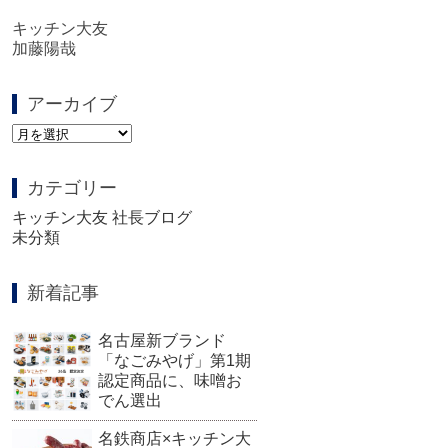
キッチン大友
加藤陽哉
アーカイブ
ア
ー
カ
カテゴリー
イ
ブ
キッチン大友 社長ブログ
未分類
新着記事
名古屋新ブランド
「なごみやげ」第1期
認定商品に、味噌お
でん選出
名鉄商店×キッチン大