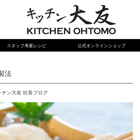
スタッフ
考案レシピ
公式オンライン
ショップ
製法
ッチン大友 社長ブログ