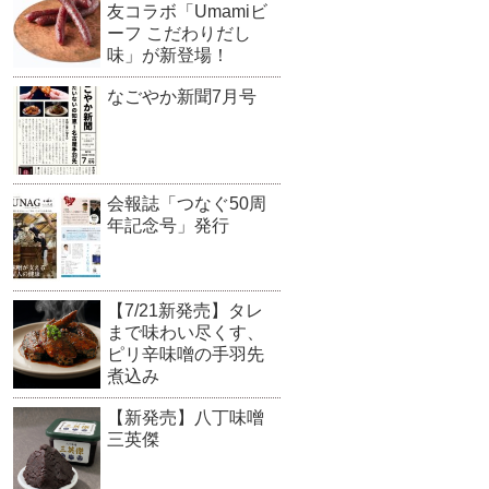
友コラボ「Umamiビ
ーフ こだわりだし
味」が新登場！
なごやか新聞7月号
会報誌「つなぐ50周
年記念号」発行
【7/21新発売】タレ
まで味わい尽くす、
ピリ辛味噌の手羽先
煮込み
【新発売】八丁味噌
三英傑