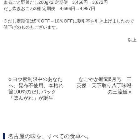
まるごと野菜だし200g×2 定期便 3,456円→3,672円
だし炊きおこわ3種 定期便 4,666円→4,957円
※だし定期便は5％OFF→10％OFFに割引率を引き上げましたので
値下げのものもございます。
以上
« ヨウ素制限中のあなた
なごやか新聞6月号 三
へ、昆布不使用、本枯れ
英傑！天下取り八丁味噌
節100%のだしパック
の三流儀 »
「ほんがれ」が誕生
名古屋の味を、すべての食卓へ。