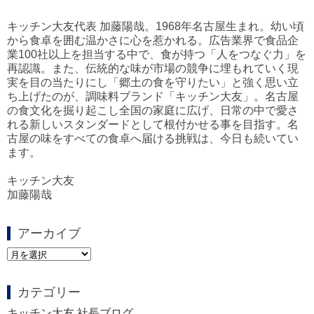
キッチン大友代表 加藤陽哉。1968年名古屋生まれ。幼い頃
から食卓を囲む温かさに心を惹かれる。広告業界で食品企
業100社以上を担当する中で、食が持つ「人をつなぐ力」を
再認識。また、伝統的な味が市場の競争に埋もれていく現
実を目の当たりにし「郷土の食を守りたい」と強く思い立
ち上げたのが、調味料ブランド「キッチン大友」。名古屋
の食文化を掘り起こし全国の家庭に広げ、日常の中で愛さ
れる新しいスタンダードとして根付かせる事を目指す。名
古屋の味をすべての食卓へ届ける挑戦は、今日も続いてい
ます。
キッチン大友
加藤陽哉
アーカイブ
ア
ー
カ
カテゴリー
イ
ブ
キッチン大友 社長ブログ