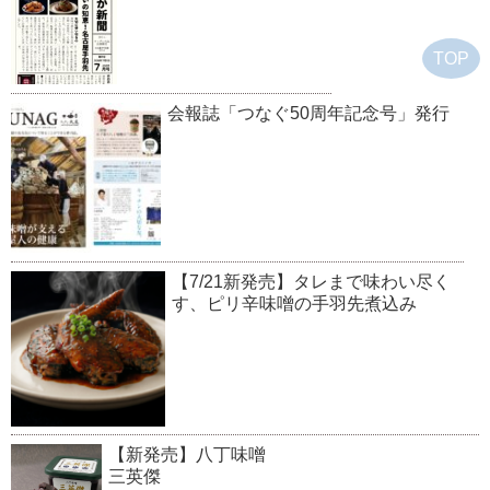
TOP
会報誌「つなぐ50周年記念号」発行
【7/21新発売】タレまで味わい尽く
す、ピリ辛味噌の手羽先煮込み
【新発売】八丁味噌
三英傑