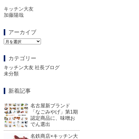
キッチン大友
加藤陽哉
アーカイブ
ア
ー
カ
カテゴリー
イ
ブ
キッチン大友 社長ブログ
未分類
新着記事
名古屋新ブランド
「なごみやげ」第1期
認定商品に、味噌お
でん選出
名鉄商店×キッチン大