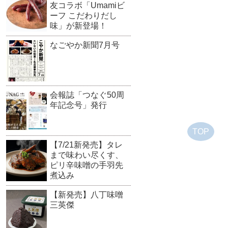
友コラボ「Umamiビ
ーフ こだわりだし
味」が新登場！
なごやか新聞7月号
会報誌「つなぐ50周
年記念号」発行
TOP
【7/21新発売】タレ
まで味わい尽くす、
ピリ辛味噌の手羽先
煮込み
【新発売】八丁味噌
三英傑