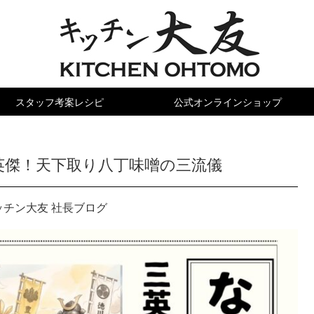
スタッフ
考案レシピ
公式オンライン
ショップ
英傑！天下取り八丁味噌の三流儀
ッチン大友 社長ブログ