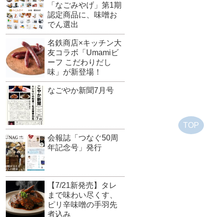
「なごみやげ」第1期
認定商品に、味噌お
でん選出
名鉄商店×キッチン大
友コラボ「Umamiビ
ーフ こだわりだし
味」が新登場！
なごやか新聞7月号
TOP
会報誌「つなぐ50周
年記念号」発行
【7/21新発売】タレ
まで味わい尽くす、
ピリ辛味噌の手羽先
煮込み