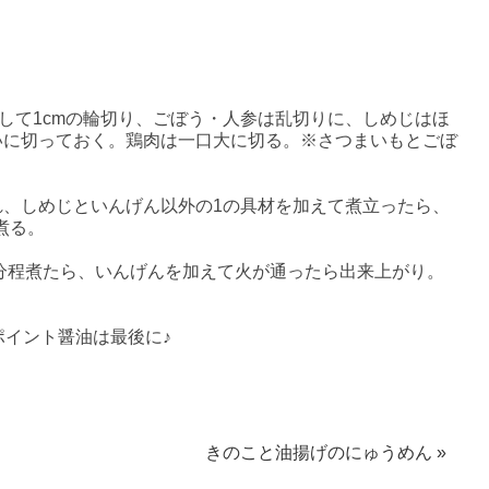
して1cmの輪切り、ごぼう・人参は乱切りに、しめじはほ
いに切っておく。鶏肉は一口大に切る。※さつまいもとごぼ
いれ、しめじといんげん以外の1の具材を加えて煮立ったら、
煮る。
分程煮たら、いんげんを加えて火が通ったら出来上がり。
ポイント醤油は最後に♪
きのこと油揚げのにゅうめん »