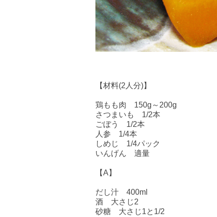
【材料(2人分)】
鶏もも肉 150g～200g
さつまいも 1/2本
ごぼう 1/2本
人参 1/4本
しめじ 1/4パック
いんげん 適量
【A】
だし汁 400ml
酒 大さじ2
砂糖 大さじ1と1/2