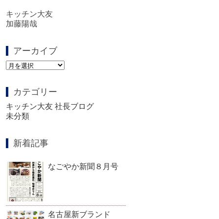
キッチン大友
加藤陽哉
アーカイブ
ア
ー
カ
カテゴリー
イ
ブ
キッチン大友 社長ブログ
未分類
新着記事
なごやか新聞８月号
名古屋新ブランド