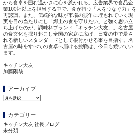
から食卓を囲む温かさに心を惹かれる。広告業界で食品企
業100社以上を担当する中で、食が持つ「人をつなぐ力」を
再認識。また、伝統的な味が市場の競争に埋もれていく現
実を目の当たりにし「郷土の食を守りたい」と強く思い立
ち上げたのが、調味料ブランド「キッチン大友」。名古屋
の食文化を掘り起こし全国の家庭に広げ、日常の中で愛さ
れる新しいスタンダードとして根付かせる事を目指す。名
古屋の味をすべての食卓へ届ける挑戦は、今日も続いてい
ます。
キッチン大友
加藤陽哉
アーカイブ
ア
ー
カ
カテゴリー
イ
ブ
キッチン大友 社長ブログ
未分類