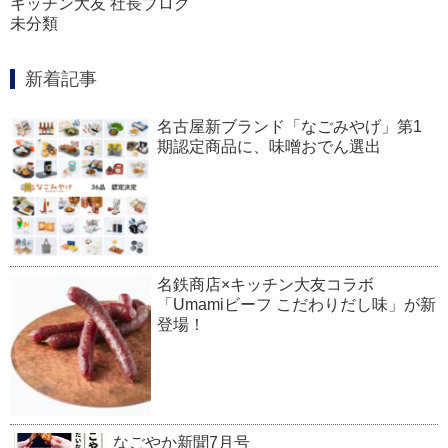
キッチン大友 社長ブログ
未分類
新着記事
名古屋新ブランド「なごみやげ」第1
期認定商品に、味噌おでん選出
名鉄商店×キッチン大友コラボ
「Umamiビーフ こだわりだし味」が新
登場！
なごやか新聞7月号