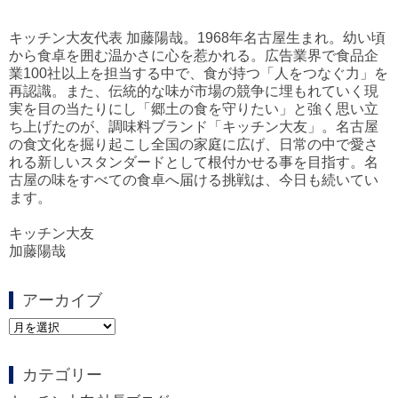
キッチン大友代表 加藤陽哉。1968年名古屋生まれ。幼い頃
から食卓を囲む温かさに心を惹かれる。広告業界で食品企
業100社以上を担当する中で、食が持つ「人をつなぐ力」を
再認識。また、伝統的な味が市場の競争に埋もれていく現
実を目の当たりにし「郷土の食を守りたい」と強く思い立
ち上げたのが、調味料ブランド「キッチン大友」。名古屋
の食文化を掘り起こし全国の家庭に広げ、日常の中で愛さ
れる新しいスタンダードとして根付かせる事を目指す。名
古屋の味をすべての食卓へ届ける挑戦は、今日も続いてい
ます。
キッチン大友
加藤陽哉
アーカイブ
ア
ー
カ
カテゴリー
イ
ブ