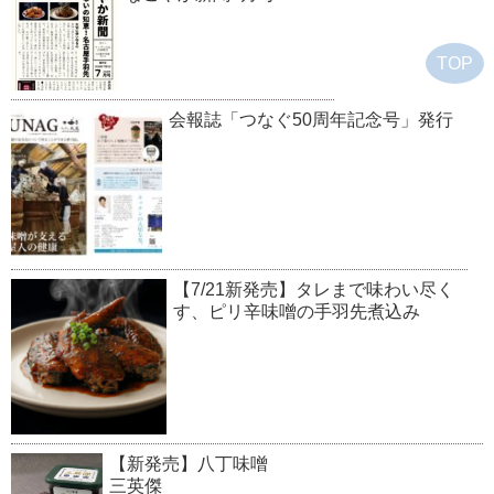
TOP
会報誌「つなぐ50周年記念号」発行
【7/21新発売】タレまで味わい尽く
す、ピリ辛味噌の手羽先煮込み
【新発売】八丁味噌
三英傑