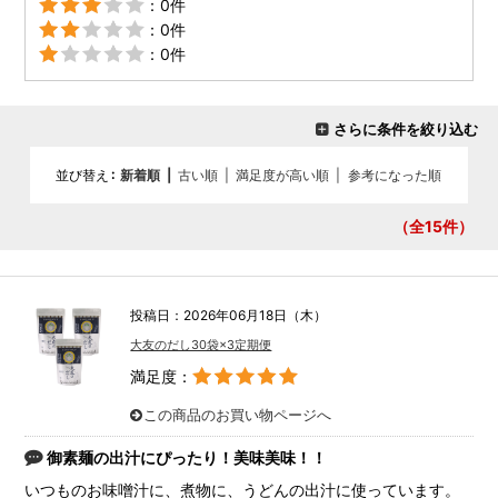
：0件
：0件
：0件
さらに条件を絞り込む
並び替え
新着順
|
古い順
|
満足度が高い順
|
参考になった順
（全15
件）
投稿日：2026年06月18日（木）
大友のだし30袋×3定期便
満足度：
この商品のお買い物ページへ
御素麺の出汁にぴったり！美味美味！！
いつものお味噌汁に、煮物に、うどんの出汁に使っています。