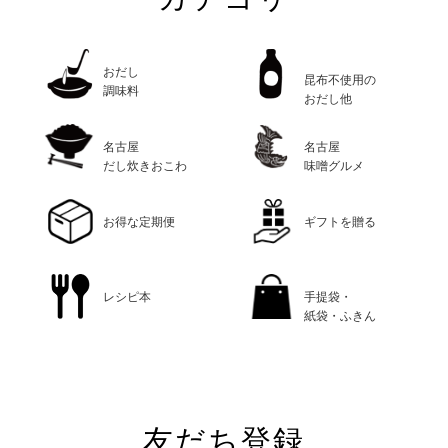
おだし
昆布不使用の
調味料
おだし他
名古屋
名古屋
だし炊きおこわ
味噌グルメ
お得な定期便
ギフトを贈る
レシピ本
手提袋・
紙袋・ふきん
友だち登録