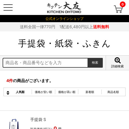
0
公式オンラインショップ
送料全国一律770円 1配送6,480円以上
送料無料
手提袋・紙袋・ふきん
詳細検索
4
件
の商品がございます。
人気順
価格が安い順
価格が高い順
新着順
商品名順
手提袋 S
0
販売価格(税込):
円