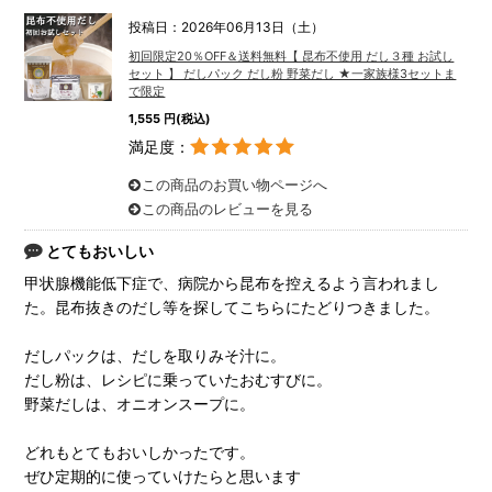
投稿日：2026年06月13日（土）
初回限定20％OFF＆送料無料【 昆布不使用 だし３種 お試し
セット 】 だしパック だし粉 野菜だし ★一家族様3セットま
で限定
1,555 円(税込)
満足度：
この商品のお買い物ページへ
この商品のレビューを見る
とてもおいしい
甲状腺機能低下症で、病院から昆布を控えるよう言われまし
た。昆布抜きのだし等を探してこちらにたどりつきました。
だしパックは、だしを取りみそ汁に。
だし粉は、レシピに乗っていたおむすびに。
野菜だしは、オニオンスープに。
どれもとてもおいしかったです。
ぜひ定期的に使っていけたらと思います