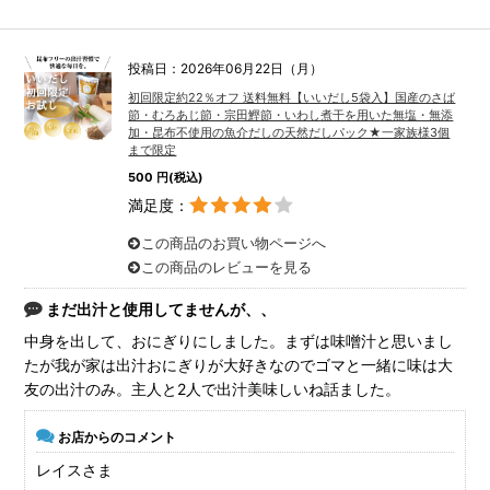
投稿日：2026年06月22日（月）
初回限定約22％オフ 送料無料【いいだし5袋入】国産のさば
節・むろあじ節・宗田鰹節・いわし煮干を用いた無塩・無添
加・昆布不使用の魚介だしの天然だしパック★一家族様3個
まで限定
500 円(税込)
満足度：
この商品のお買い物ページへ
この商品のレビューを見る
まだ出汁と使用してませんが、、
中身を出して、おにぎりにしました。まずは味噌汁と思いまし
たが我が家は出汁おにぎりが大好きなのでゴマと一緒に味は大
友の出汁のみ。主人と2人で出汁美味しいね話ました。
お店からのコメント
レイスさま