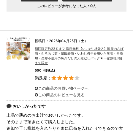
このレビューが参考になった人：
0
人
投稿日：2026年04月25日（土）
初回限定約22％オフ 送料無料【いいだし5袋入】国産のさば
節・むろあじ節・宗田鰹節・いわし煮干を用いた無塩・無添
加・昆布不使用の魚介だしの天然だしパック★一家族様3個
まで限定
500 円(税込)
満足度：
この商品のお買い物ページへ
この商品のレビューを見る
おいしかったです
上品で薄めのお出汁でおいしかったです。
そのままで頂きたくて購入しました。
追加で干し椎茸を入れたりたまに昆布を入れたりできるので大