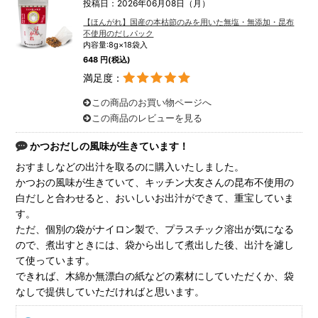
投稿日：2026年06月08日（月）
【ほんがれ】国産の本枯節のみを用いた無塩・無添加・昆布
不使用のだしパック
内容量:8g×18袋入
648 円(税込)
満足度：
この商品のお買い物ページへ
この商品のレビューを見る
かつおだしの風味が生きています！
おすましなどの出汁を取るのに購入いたしました。
かつおの風味が生きていて、キッチン大友さんの昆布不使用の
白だしと合わせると、おいしいお出汁ができて、重宝していま
す。
ただ、個別の袋がナイロン製で、プラスチック溶出が気になる
ので、煮出すときには、袋から出して煮出した後、出汁を濾し
て使っています。
できれば、木綿か無漂白の紙などの素材にしていただくか、袋
なしで提供していただければと思います。