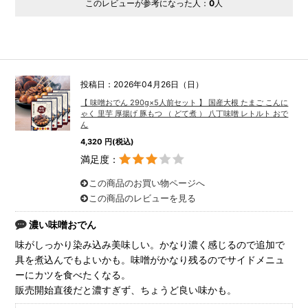
このレビューが参考になった人：
0
人
投稿日：2026年04月26日（日）
【 味噌おでん 290g×5人前セット 】 国産大根 たまご こんに
ゃく 里芋 厚揚げ 豚もつ （ どて煮 ） 八丁味噌 レトルト おで
ん
4,320 円(税込)
満足度：
この商品のお買い物ページへ
この商品のレビューを見る
濃い味噌おでん
味がしっかり染み込み美味しい。かなり濃く感じるので追加で
具を煮込んでもよいかも。味噌がかなり残るのでサイドメニュ
ーにカツを食べたくなる。
販売開始直後だと濃すぎず、ちょうど良い味かも。