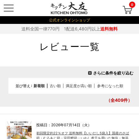
0
公式オンラインショップ
送料全国一律770円 1配送6,480円以上
送料無料
レビュー一覧
さらに条件を絞り込む
並び替え
新着順
|
古い順
|
満足度が高い順
|
参考になった順
（全409
件）
投稿日：2026年07月14日（火）
初回限定約22％オフ 送料無料【いいだし5袋入】国産のさば
節・むろあじ節・宗田鰹節・いわし煮干を用いた無塩・無添