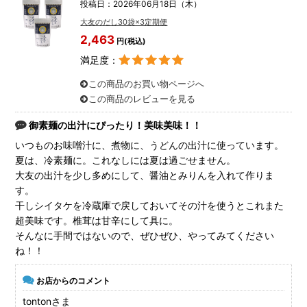
投稿日：2026年06月18日（木）
大友のだし30袋×3定期便
2,463
円(税込)
満足度：
この商品のお買い物ページへ
この商品のレビューを見る
御素麺の出汁にぴったり！美味美味！！
いつものお味噌汁に、煮物に、うどんの出汁に使っています。
夏は、冷素麺に。これなしには夏は過ごせません。
大友の出汁を少し多めにして、醤油とみりんを入れて作りま
す。
干しシイタケを冷蔵庫で戻しておいてその汁を使うとこれまた
超美味です。椎茸は甘辛にして具に。
そんなに手間ではないので、ぜひぜひ、やってみてください
ね！！
お店からのコメント
tontonさま