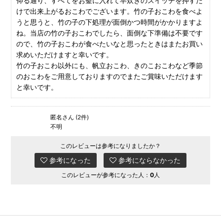
仰る通り、すべてをお釜に入れて早炊きのスイッチを押すだ
けで出来上がるおこわでございます。竹の子おこわを食べよ
うと思うと、竹の子の下処理が面倒かつ時間がかかりますよ
ね。当店の竹の子おこわでしたら、面倒な下準備は不要です
ので、竹の子おこわが食べたいなと思ったときはまたお買い
求めいただけますと幸いです。
竹の子おこわ以外にも、帆立おこわ、きのこおこわなど季節
のおこわをご用意しておりますのでまたご賞味いただけます
と幸いです。
匿名さん (2件)
不明
このレビューは参考になりましたか？
参考になった
参考にならなかった
このレビューが参考になった人：
0
人