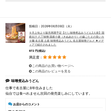
投稿日：2026年06月09日（火）
９月上旬より販売再開予定【だし味噌煮込みうどん2人前】国
産出汁 八丁味噌 国産小麦（きぬあかり）の歯ごたえの良いカ
タ麺 名古屋 土産 味噌煮込みうどん 名古屋味噌グルメ ★メデ
ィアで紹介されました
972 円(税込)
満足度：
この商品のお買い物ページへ
この商品のレビューを見る
味噌煮込みうどん
仕事で名古屋に8年住みました
仙台では食べれません次回の発売楽しみにしています。
お店からのコメント