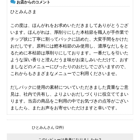
お店からのコメント
ひとみんさま
この度は、ほんがれをお求めいただきましてありがとうござ
います。ほんがれは、厚削りにした本枯節を職人が手作業で
チップ状に丁寧に割ってパックに詰めた、大変手間をかけた
おだしです。原料には鰹本枯節のみ使用し、濃厚なだしをと
るために本枯節は厚削りにしております。一番だしを引いた
ような深い香りと澄んだうま味がお楽しみいただけて、おす
ましなどのメニューにぴったりのおだしでございますので、
これからもさまざまなメニューでご利用くださいませ。
だしパックに使用の素材についていただきました貴重なご意
見は、社内で共有し、よりよいおだしづくりに役立ててまい
ります。当店の商品をご利用の中でお気づきの点等がござい
ましたら、またお声をお寄せいただけますと幸いです。
ひとみんさん (2件)
このレビューは参考になりましたか？