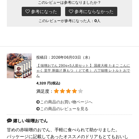
このレビューは参考になりましたか？
参考になった
参考にならなかった
このレビューが参考になった人：
0
人
投稿日：2026年06月03日（水）
【 味噌おでん 290g×5人前セット 】 国産大根 たまご こんに
ゃく 里芋 厚揚げ 豚もつ （ どて煮 ） 八丁味噌 レトルト おで
ん
4,320 円(税込)
満足度：
この商品のお買い物ページへ
この商品のレビューを見る
嬉しい味噌おでん
甘めの赤味噌のおでん、手軽に食べられて助かりました。
パッケージに記載してあったオススメのドリアもとてもおいし