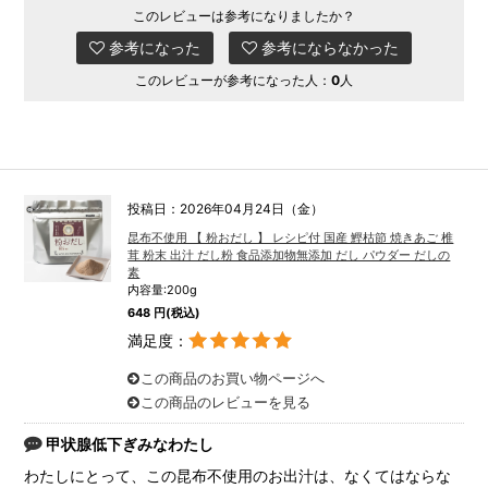
このレビューは参考になりましたか？
参考になった
参考にならなかった
このレビューが参考になった人：
0
人
投稿日：2026年04月24日（金）
昆布不使用 【 粉おだし 】 レシピ付 国産 鰹枯節 焼きあご 椎
茸 粉末 出汁 だし粉 食品添加物無添加 だし パウダー だしの
素
内容量:200g
648 円(税込)
満足度：
この商品のお買い物ページへ
この商品のレビューを見る
甲状腺低下ぎみなわたし
わたしにとって、この昆布不使用のお出汁は、なくてはならな