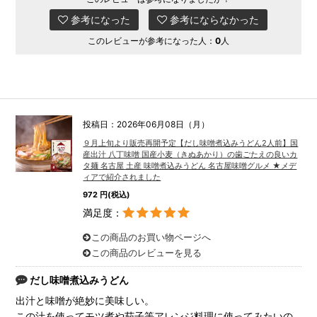
参考になった
参考にならなかった
このレビューが参考になった人：
0
人
投稿日：2026年06月08日（月）
９月上旬より販売再開予定【だし味噌煮込みうどん2人前】国
産出汁 八丁味噌 国産小麦（きぬあかり）の歯ごたえの良いカ
タ麺 名古屋 土産 味噌煮込みうどん 名古屋味噌グルメ ★メデ
ィアで紹介されました
972 円(税込)
満足度：
この商品のお買い物ページへ
この商品のレビューを見る
だし味噌煮込みうどん
出汁と味噌が絶妙に美味しい。
この汁を使ってモツ煮や茄子等アレンジ料理に使ってみたいの