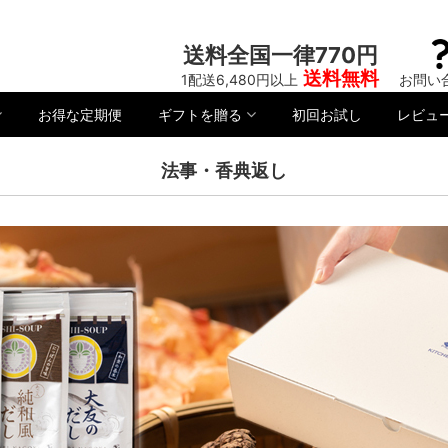
送料全国一律770円
送料無料
1配送6,480円以上
お問い
お得な定期便
ギフトを贈る
初回お試し
レビュ
法事・香典返し