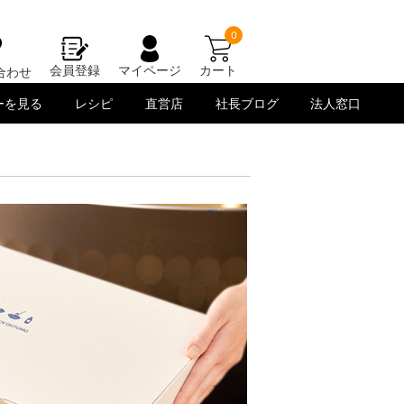
0
会員登録
マイページ
カート
合わせ
ーを見る
レシピ
直営店
社長ブログ
法人窓口