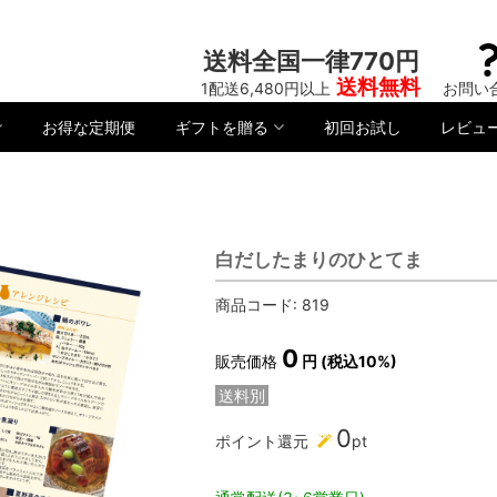
送料全国一律770円
送料無料
1配送6,480円以上
お問い
お得な定期便
ギフトを贈る
初回お試し
レビュ
白だしたまりのひとてま
商品コード:
819
0
販売価格
円 (税込10%)
送料別
0
ポイント還元
pt