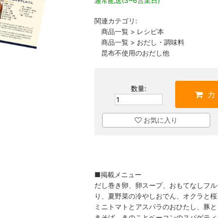
通常配送(3~6営業日)
関連カテゴリ:
商品一覧
>
レシピ本
商品一覧
>
おだし・調味料
昆布不使用のおだし他
数量:
カ
お気に入り
■掲載メニュー
だし巻き卵、卵スープ、おもてなしフル
り、夏野菜の冷やしおでん、オクラと桜
ミニトマトとアスパラのおひたし、豚と
きそば、きのことベーコンのスパゲティ