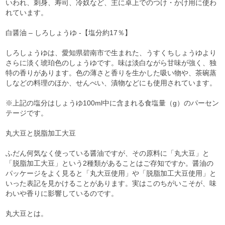
いわれ、刺身、寿司、冷奴など、主に卓上でのつけ・かけ用に使わ
れています。
白醤油 – しろしょうゆ -【塩分約17％】
しろしょうゆは、愛知県碧南市で生まれた、うすくちしょうゆより
さらに淡く琥珀色のしょうゆです。味は淡白ながら甘味が強く、独
特の香りがあります。色の薄さと香りを生かした吸い物や、茶碗蒸
しなどの料理のほか、せんべい、漬物などにも使用されています。
※上記の塩分はしょうゆ100ml中に含まれる食塩量（g）のパーセン
テージです。
丸大豆と脱脂加工大豆
ふだん何気なく使っている醤油ですが、その原料に「丸大豆」と
「脱脂加工大豆」という2種類があることはご存知ですか。醤油の
パッケージをよく見ると「丸大豆使用」や「脱脂加工大豆使用」と
いった表記を見かけることがあります。実はこのちがいこそが、味
わいや香りに影響しているのです。
丸大豆とは。