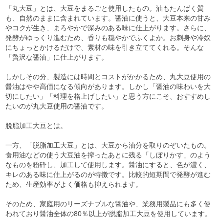
「丸大豆」とは、大豆をまるごと使用したもの。油もたんぱく質
も、自然のままに含まれています。醤油に使うと、大豆本来の甘み
やコクが生き、まろやかで深みのある味に仕上がります。さらに、
発酵がゆっくり進むため、香りも穏やかでふくよか。お刺身や冷奴
にちょっとかけるだけで、素材の味を引き立ててくれる。そんな
「贅沢な醤油」に仕上がります。
しかしその分、製造には時間とコストがかかるため、丸大豆使用の
醤油はやや高価になる傾向があります。しかし「醤油の味わいを大
切にしたい」「料理を格上げしたい」と思う方にこそ、おすすめし
たいのが丸大豆使用の醤油です。
脱脂加工大豆とは。
一方、「脱脂加工大豆」とは、大豆から油分を取りのぞいたもの。
食用油などの使う大豆油を搾ったあとに残る「しぼりかす」のよう
なものを粉砕し、加工して使用します。醤油にすると、色が濃く、
キレのある味に仕上がるのが特徴です。比較的短期間で発酵が進む
ため、生産効率がよく価格も抑えられます。
そのため、家庭用のリーズナブルな醤油や、業務用製品にも多く使
われており醤油全体の80％以上が脱脂加工大豆を使用しています。