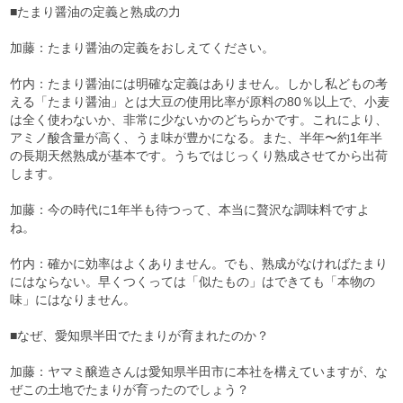
■たまり醤油の定義と熟成の力
加藤：たまり醤油の定義をおしえてください。
竹内：たまり醤油には明確な定義はありません。しかし私どもの考
える「たまり醤油」とは大豆の使用比率が原料の80％以上で、小麦
は全く使わないか、非常に少ないかのどちらかです。これにより、
アミノ酸含量が高く、うま味が豊かになる。また、半年〜約1年半
の長期天然熟成が基本です。うちではじっくり熟成させてから出荷
します。
加藤：今の時代に1年半も待つって、本当に贅沢な調味料ですよ
ね。
竹内：確かに効率はよくありません。でも、熟成がなければたまり
にはならない。早くつくっては「似たもの」はできても「本物の
味」にはなりません。
■なぜ、愛知県半田でたまりが育まれたのか？
加藤：ヤマミ醸造さんは愛知県半田市に本社を構えていますが、な
ぜこの土地でたまりが育ったのでしょう？