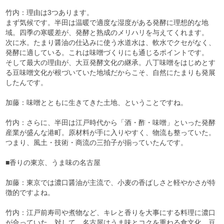
竹内：理由は3つあります。
まず気候です。半田は温暖で適度な湿度がある発酵に理想的な地
域。四季の寒暖差が、発酵と熟成のメリハリを与えてくれます。
次に水。たまり醤油の仕込みに使う水道水は、軟水でクセがなく、
発酵に適している。これは味噌づくりにも通じるポイントです。
そして最大の理由が、大豆発酵文化の継承。八丁味噌をはじめとす
る豆味噌文化が根づいていた地域だからこそ、自然にたまりも発展
したんです。
加藤：味噌とともに生きてきた土地、ということですね。
竹内：さらに、半田は江戸時代から「酒・酢・味噌」といった発酵
産業が盛んな港町。原材料が手に入りやすく、物流も整っていた。
つまり、風土・技術・商流の三拍子が揃っていたんです。
■香りの東京、うま味の名古屋
加藤：東京では濃口醤油が主流で、小麦の香ばしさと軽やかさが特
徴的ですよね。
竹内：江戸前寿司や煮物など、キレと香りを大事にする料理に濃口
が合っていた。対して、名古屋はうま味とコクを重ねる食文化。豆