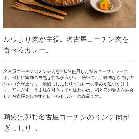
ルウより肉が主役。名古屋コーチン肉を
食べるカレー。
名古屋
コーチンのミンチ肉を100％
使用した特製
キーマカレー
で
す。
最初に鶏肉の自然な甘みが広がり、
続いて八丁味噌ならではの
深いコクが重なり、
最後にじんわりと
カレー
の辛みが追いかけま
す。辛すぎず、
うま味を引き立てた味わいは、
和と洋の魅力を融合
した
名古屋
を代表するレトルト
カレー
の逸品で
す。
噛めば弾む名古屋コーチンのミンチ肉が
ぎっしり 。