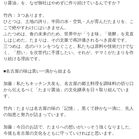
り醤油」を、なぜ御社はやめずに作り続けているんですか？
竹内：３つあります。
ひとつは、土地の誇り。半田の水・空気・人が育んだたまりを、こ
こで絶やすわけにはいきません。
ふたつめは、食の未来のため。世界中が「うま味」「発酵」を見直
しはじめた。たまりは、その文脈で再評価されるべき資産です。
三つめは、志のバトンをつなぐこと。私たちは原料や技術だけでな
く、「想い」を次世代に手渡したい。それが、ヤマミがたまりを作
り続ける理由です。
■名古屋の味は黒い一滴から始まる
加藤：私たちキッチン大友も、名古屋の郷土料理を調味料の切り口
から伝えるべく「たまり醤油」の文化継承を日々取り組んでいま
す。
竹内：たまりは名古屋の味の「記憶」。黒くて静かな一滴に、先人
の知恵と努力が詰まっています。
加藤：今日のお話で、たまりへの想いがいっそう強くなりました。
今後も名古屋の文化をともに守っていければと思います。