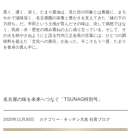
黒く、濃く、深く。たまり醤油は、見た目の印象とは裏腹に、まろ
やかで滋味深く、名古屋圏の栄養と豊かさを支えてきた「縁の下の
力持ち」だ。半田という土地が育んだその味は、決して偶然ではな
く、気候・水・歴史の積み重ねの上に成り立っている。そして、そ
の火を絶やさぬようにと語る竹内三之会長の言葉には、ひとつの調
味料を超えた「文化への責任」があった。今こそもう一度、たまり
を食卓の真ん中に。
名古屋の味を未来へつなぐ「TSUNAG特別号」
2025年11月30日
カテゴリー -
キッチン大友 社長ブログ