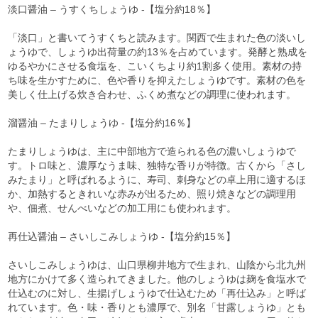
淡口醤油 – うすくちしょうゆ -【塩分約18％】
「淡口」と書いてうすくちと読みます。関西で生まれた色の淡いし
ょうゆで、しょうゆ出荷量の約13％を占めています。発酵と熟成を
ゆるやかにさせる食塩を、こいくちより約1割多く使用。素材の持
ち味を生かすために、色や香りを抑えたしょうゆです。素材の色を
美しく仕上げる炊き合わせ、ふくめ煮などの調理に使われます。
溜醤油 – たまりしょうゆ -【塩分約16％】
たまりしょうゆは、主に中部地方で造られる色の濃いしょうゆで
す。トロ味と、濃厚なうま味、独特な香りが特徴。古くから「さし
みたまり」と呼ばれるように、寿司、刺身などの卓上用に適するほ
か、加熱するときれいな赤みが出るため、照り焼きなどの調理用
や、佃煮、せんべいなどの加工用にも使われます。
再仕込醤油 – さいしこみしょうゆ -【塩分約15％】
さいしこみしょうゆは、山口県柳井地方で生まれ、山陰から北九州
地方にかけて多く造られてきました。他のしょうゆは麹を食塩水で
仕込むのに対し、生揚げしょうゆで仕込むため「再仕込み」と呼ば
れています。色・味・香りとも濃厚で、別名「甘露しょうゆ」とも