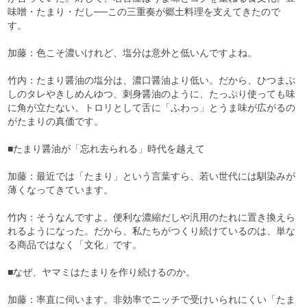
味噌・たまり・だし──この三重奏が郷土料理を支えてきたので
す。
加藤：色こそ濃いけれど、塩分は意外と低いんですよね。
竹内：たまり醤油の塩分は、濃口醤油より低い。だから、ひつまぶ
しのタレやきしめんゆつ、刺身醤油のように、たっぷり使っても味
に角が立たない。トロリとして舌に「ふわっ」とうま味が広がるの
がたまりの真価です。
■たまり醤油が「忘れ去られる」時代を越えて
加藤：最近では「たまり」という言葉すら、若い世代には馴染みが
薄くなってきています。
竹内：そうなんですよ。便利な濃縮だしや汎用のたれに置き換えら
れるようになった。だから、私たちがつくり続けているのは、単な
る商品ではなく「文化」です。
■なぜ、ヤマミはたまりを作り続けるのか。
加藤：率直に伺います。非効率でニッチで受けいられにくい「たま