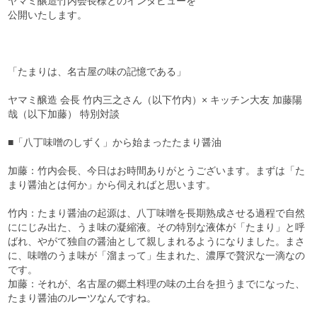
ヤマミ醸造竹内会長様とのインタビューを
公開いたします。
「たまりは、名古屋の味の記憶である」
ヤマミ醸造 会長 竹内三之さん（以下竹内）× キッチン大友 加藤陽
哉（以下加藤） 特別対談
■「八丁味噌のしずく」から始まったたまり醤油
加藤：竹内会長、今日はお時間ありがとうございます。まずは「た
まり醤油とは何か」から伺えればと思います。
竹内：たまり醤油の起源は、八丁味噌を長期熟成させる過程で自然
ににじみ出た、うま味の凝縮液。その特別な液体が「たまり」と呼
ばれ、やがて独自の醤油として親しまれるようになりました。まさ
に、味噌のうま味が「溜まって」生まれた、濃厚で贅沢な一滴なの
です。
加藤：それが、名古屋の郷土料理の味の土台を担うまでになった、
たまり醤油のルーツなんですね。