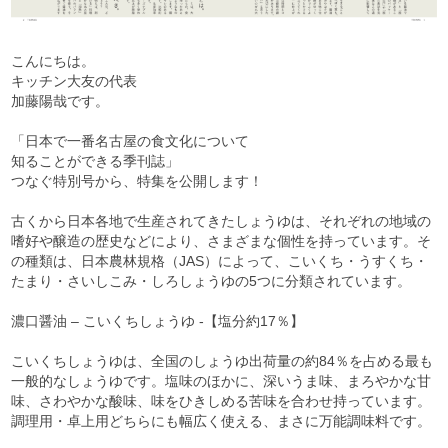
こんにちは。
キッチン大友の代表
加藤陽哉です。
「日本で一番名古屋の食文化について
知ることができる季刊誌」
つなぐ特別号から、特集を公開します！
古くから日本各地で生産されてきたしょうゆは、それぞれの地域の
嗜好や醸造の歴史などにより、さまざまな個性を持っています。そ
の種類は、日本農林規格（JAS）によって、こいくち・うすくち・
たまり・さいしこみ・しろしょうゆの5つに分類されています。
濃口醤油 – こいくちしょうゆ -【塩分約17％】
こいくちしょうゆは、全国のしょうゆ出荷量の約84％を占める最も
一般的なしょうゆです。塩味のほかに、深いうま味、まろやかな甘
味、さわやかな酸味、味をひきしめる苦味を合わせ持っています。
調理用・卓上用どちらにも幅広く使える、まさに万能調味料です。