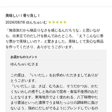
美味しい！香り良し！
2024/08/16 ゆんちゅいむ
★★★★★
「無添加だから物足りなさを感じるんだろうな」と思いなが
ら、出来立てのだし汁を飲んでみたところ、「え？こんなに香
り豊かで美味しいの？」と驚きました。美味しくて安心な商品
を作ってくださり、ありがとうございます。
お店からのコメント
ゆんちゅいむさま
この度は、『いいだし』をお求めいただきましてありが
とうございます。
『いいだし』は、さば、むろあじ、そうだかつお、かた
くちいわしの煮干しと魚のみで昆布・食塩不使用のおだ
しとなります。東海地方でよく使われる、八丁味噌やた
まり醤油といった濃厚でうま味たっぷりの調味料に負け
ないよう、強めにだしがでるようにブレンドしているの