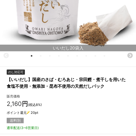
いいだし20袋入
のし対応可
【いいだし】国産のさば・むろあじ・宗田鰹・煮干しを用いた
食塩不使用・無添加・昆布不使用の天然だしパック
販売価格
2,160
円
(税込8%)
ポイント還元
20
pt
送料別
通常配送(3~6営業日)