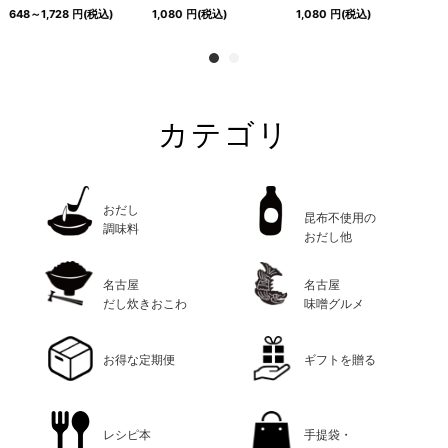
648～1,728
円
(税込)
1,080
円
(税込)
1,080
円
(税込)
1
カテゴリ
おだし
昆布不使用の
調味料
おだし他
名古屋
名古屋
だし炊きおこわ
味噌グルメ
お得な定期便
ギフトを贈る
レシピ本
手提袋・