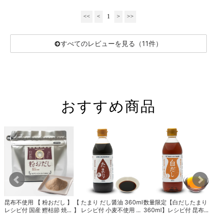
<<
<
1
>
>>
すべてのレビューを見る（11件）
おすすめ商品
わ
昆布不使用 【 粉おだし 】
【 たまり だし醤油 360ml
数量限定【白だしたまり
.
レシピ付 国産 鰹枯節 焼...
】 レシピ付 小麦不使用 ...
360ml】レシピ付 昆布...
】