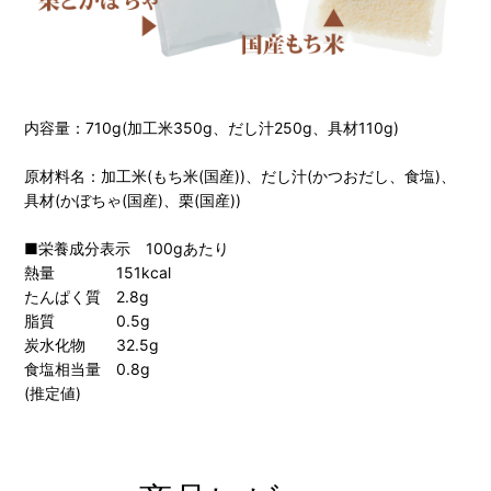
内容量：710g(加工米350g、だし汁250g、具材110g)
原材料名：加工米(もち米(国産))、だし汁(かつおだし、食塩)、
具材(かぼちゃ(国産)、栗(国産))
■栄養成分表示 100gあたり
熱量 151kcal
たんぱく質 2.8g
脂質 0.5g
炭水化物 32.5g
食塩相当量 0.8g
(推定値)