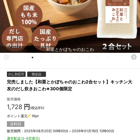
和栗とかぼちゃのおこわ
のし対応可
限定品
完売しました【和栗とかぼちゃのおこわ2合セット】キッチン大
友のだし炊きおこわ※300個限定
販売価格
1,728
円
(税込8%)
ポイント還元
16
pt
送料別
販売期間：2025年08月20日 00時00分～2026年01月19日 12時00分
通常配送(3~6営業日)