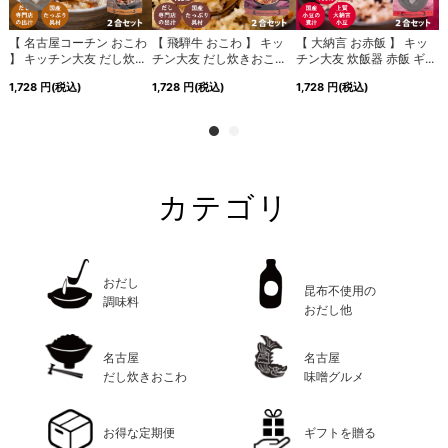
【 名古屋コーチン おこわ
【 飛騨牛 おこわ 】 キッ
【 大納言 お赤飯 】 キッ
.
】 キッチン大友 だし炊...
チン大友 だし炊きおこ...
チン大友 炊飯器 赤飯 ギ...
1,728
円
(税込)
1,728
円
(税込)
1,728
円
(税込)
1
カテゴリ
おだし
昆布不使用の
調味料
おだし他
名古屋
名古屋
だし炊きおこわ
味噌グルメ
お得な定期便
ギフトを贈る