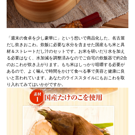
「週末の食卓を少し豪華に」という想いで商品化した、名古屋
だし炊きおこわ。炊飯に必要な水分を含ませた国産もち米と具
材＆ストレートだし汁のセットです。お米を研いだり水を加え
る必要はなく、水加減を調整済みなのでご自宅の炊飯器で約2合
のおこわが炊き上がります。もち米はしっかり咀嚼する必要が
あるので、よく噛んで時間をかけて食べる事で美容と健康に良
いと言われています。あなたのライススタイルにもおこわを取
り入れてみてはいかがですか。