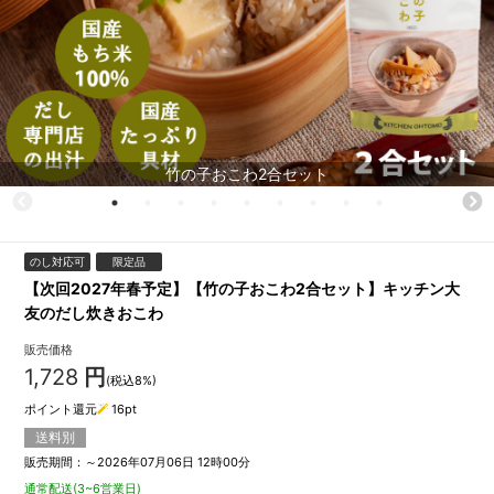
竹の子おこわ2合セット
のし対応可
限定品
【次回2027年春予定】【竹の子おこわ2合セット】キッチン大
友のだし炊きおこわ
販売価格
1,728
円
(税込8%)
ポイント還元
16
pt
送料別
販売期間：～2026年07月06日 12時00分
通常配送(3~6営業日)