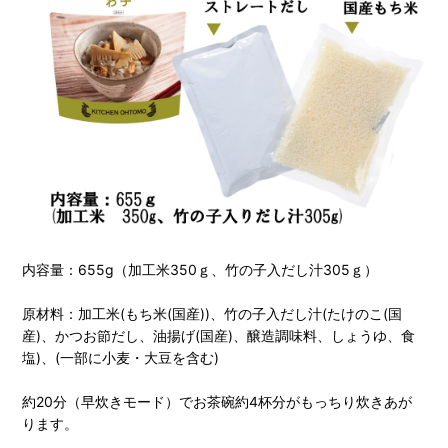
内容量：655g（加工米350ｇ、竹の子入だし汁305ｇ）
原材料：加工米(もち米(国産))、竹の子入だし汁(たけのこ(国
産)、かつお節だし、油揚げ(国産)、醸造調味料、しょうゆ、食
塩)、(一部に小麦・大豆を含む)
約20分（早炊きモード）でお茶碗約4杯分がもっちり炊きあが
ります。