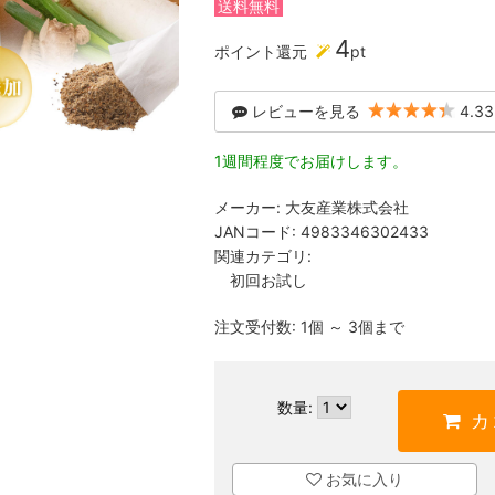
送料無料
4
ポイント還元
pt
レビューを見る
4.33
1週間程度でお届けします。
メーカー:
大友産業株式会社
JANコード:
4983346302433
関連カテゴリ:
初回お試し
注文受付数: 1個 ～ 3個まで
数量:
カ
お気に入り