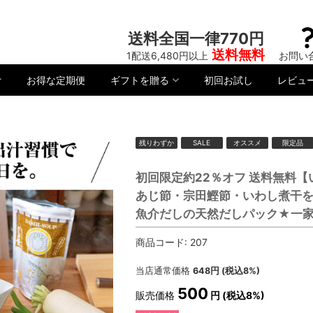
送料全国一律770円
送料無料
1配送6,480円以上
お問い
お得な定期便
ギフトを贈る
初回お試し
レビュ
残りわずか
SALE
オススメ
限定品
初回限定約22％オフ 送料無料
あじ節・宗田鰹節・いわし煮干
魚介だしの天然だしパック★一家
商品コード:
207
当店通常価格
648
円 (税込8%)
500
販売価格
円 (税込8%)