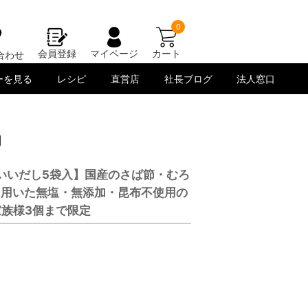
0
会員登録
マイページ
カート
合わせ
ーを見る
レシピ
直営店
社長ブログ
法人窓口
【いいだし5袋入】国産のさば節・むろ
を用いた無塩・無添加・昆布不使用の
族様3個まで限定