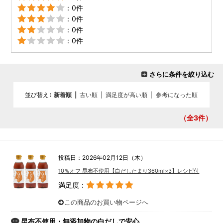
：0件
：0件
：0件
：0件
さらに条件を絞り込む
並び替え
新着順
|
古い順
|
満足度が高い順
|
参考になった順
（全3
件）
投稿日：2026年02月12日（木）
10％オフ 昆布不使用【白だしたまり360ml×3】レシピ付
満足度：
この商品のお買い物ページへ
昆布不使用・無添加物の白だしで安心