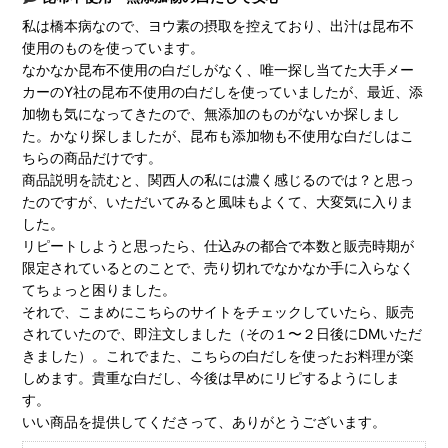
私は橋本病なので、ヨウ素の摂取を控えており、出汁は昆布不
使用のものを使っています。
なかなか昆布不使用の白だしがなく、唯一探し当てた大手メー
カーのY社の昆布不使用の白だしを使っていましたが、最近、添
加物も気になってきたので、無添加のものがないか探しまし
た。かなり探しましたが、昆布も添加物も不使用な白だしはこ
ちらの商品だけです。
商品説明を読むと、関西人の私には濃く感じるのでは？と思っ
たのですが、いただいてみると風味もよくて、大変気に入りま
した。
リピートしようと思ったら、仕込みの都合で本数と販売時期が
限定されているとのことで、売り切れでなかなか手に入らなく
てちょっと困りました。
それで、こまめにこちらのサイトをチェックしていたら、販売
されていたので、即注文しました（その１〜２日後にDMいただ
きました）。これでまた、こちらの白だしを使ったお料理が楽
しめます。貴重な白だし、今後は早めにリピするようにしま
す。
いい商品を提供してくださって、ありがとうございます。