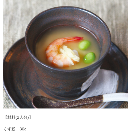
【材料(2人分)】
くず粉 30g