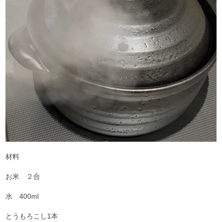
材料
お米 ２合
水 400ml
とうもろこし1本