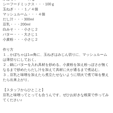
シーフードミックス・・・100ｇ
玉ねぎ・・・１／４個
マッシュルーム・・・４個
だし汁・・・300ml
豆乳・・・200ml
白みそ・・・小さじ２
バター・・・大さじ１
小麦粉・・・小さじ２
作り方
１，かぼちゃは1㎝角に、玉ねぎはみじん切りに、マッシュルーム
は薄切りにしておく。
２，鍋にバターを入れ具材を炒める。小麦粉を加え粉っぽさが無く
なるまで炒めたらだし汁を加えて具材に火が通るまで煮込む。
３，豆乳と味噌を加えたら煮立たせないように弱火で煮て味を整え
たら出来上がり。
【スタッフからひとこと】
豆乳と味噌ってとっても合うんです。ぜひお好きな根菜で作ってみ
てください♪