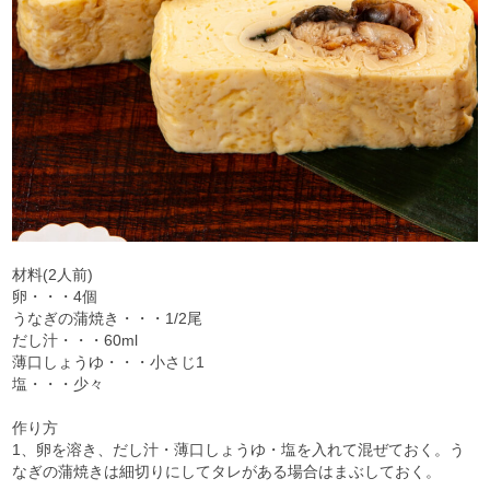
材料(2人前)
卵・・・4個
うなぎの蒲焼き・・・1/2尾
だし汁・・・60ml
薄口しょうゆ・・・小さじ1
塩・・・少々
作り方
1、卵を溶き、だし汁・薄口しょうゆ・塩を入れて混ぜておく。う
なぎの蒲焼きは細切りにしてタレがある場合はまぶしておく。