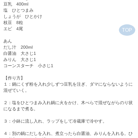
豆乳 400ml
塩 ひとつまみ
しょうが ひとかけ
枝豆 8粒
エビ 4尾
TOP
あん
だし汁 200ml
白醤油 大さじ1
みりん 大さじ1
コーンスターチ 小さじ1
【作り方】
１：鍋にくず粉を入れ少しずつ豆乳を注ぎ、ダマにならないように
混ぜていく。
２：塩をひとつまみ入れ鍋に火をかけ、木べらで混ぜながらのり状
になるまで煮る。
３：小鉢に流し入れ、ラップをして冷蔵庫で冷やす。
４：別の鍋にだしを入れ、煮立ったら白醤油、みりんを入れる。ひ