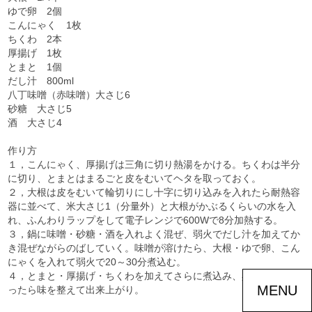
ゆで卵 2個
こんにゃく 1枚
ちくわ 2本
厚揚げ 1枚
とまと 1個
だし汁 800ml
八丁味噌（赤味噌）大さじ6
砂糖 大さじ5
酒 大さじ4
作り方
１，こんにゃく、厚揚げは三角に切り熱湯をかける。ちくわは半分
に切り、とまとはまるごと皮をむいてヘタを取っておく。
２，大根は皮をむいて輪切りにし十字に切り込みを入れたら耐熱容
器に並べて、米大さじ1（分量外）と大根がかぶるくらいの水を入
れ、ふんわりラップをして電子レンジで600Wで8分加熱する。
３，鍋に味噌・砂糖・酒を入れよく混ぜ、弱火でだし汁を加えてか
き混ぜながらのばしていく。味噌が溶けたら、大根・ゆで卵、こん
にゃくを入れて弱火で20～30分煮込む。
４，とまと・厚揚げ・ちくわを加えてさらに煮込み、具材に色が入
MENU
ったら味を整えて出来上がり。