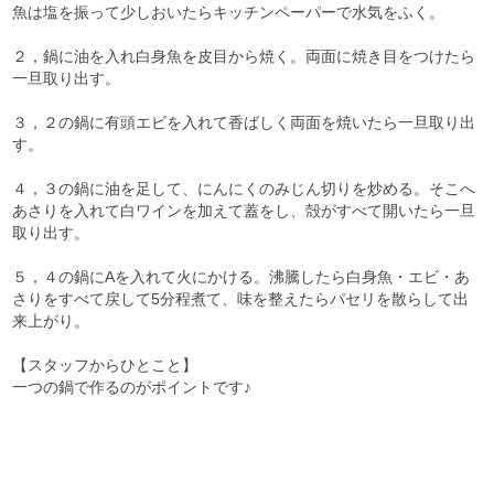
魚は塩を振って少しおいたらキッチンペーパーで水気をふく。
２，鍋に油を入れ白身魚を皮目から焼く。両面に焼き目をつけたら
一旦取り出す。
３，２の鍋に有頭エビを入れて香ばしく両面を焼いたら一旦取り出
す。
４，３の鍋に油を足して、にんにくのみじん切りを炒める。そこへ
あさりを入れて白ワインを加えて蓋をし、殻がすべて開いたら一旦
取り出す。
５，４の鍋にAを入れて火にかける。沸騰したら白身魚・エビ・あ
さりをすべて戻して5分程煮て、味を整えたらパセリを散らして出
来上がり。
【スタッフからひとこと】
一つの鍋で作るのがポイントです♪