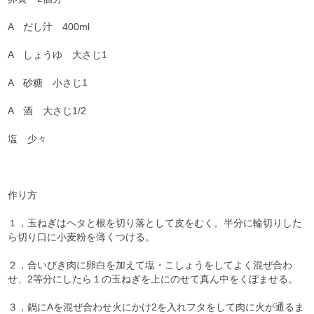
A だし汁 400ml
A しょうゆ 大さじ1
A 砂糖 小さじ1
A 酒 大さじ1/2
塩 少々
作り方
１，玉ねぎはヘタと根を切り落として皮をむく。半分に輪切りした
ら切り口に小麦粉を薄くつける。
２，合いびき肉に卵白を加えて塩・こしょうをしてよく混ぜ合わ
せ、2等分にしたら１の玉ねぎを上にのせて真ん中をくぼませる。
３，鍋にAを混ぜ合わせ火にかけ2を入れフタをして肉に火が通るま