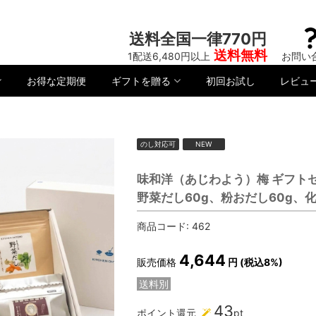
送料全国一律770円
送料無料
1配送6,480円以上
お問い
お得な定期便
ギフトを贈る
初回お試し
レビュ
のし対応可
NEW
味和洋（あじわよう）梅 ギフト
野菜だし60g、粉おだし60g
商品コード:
462
4,644
販売価格
円 (税込8%)
送料別
43
ポイント還元
pt