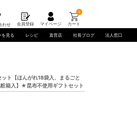
0
会員登録
マイページ
カート
合わせ
ーを見る
レシピ
直営店
社長ブログ
法人窓口
セット【ほんがれ18袋入、まるごと
、化粧箱入】★昆布不使用ギフトセット