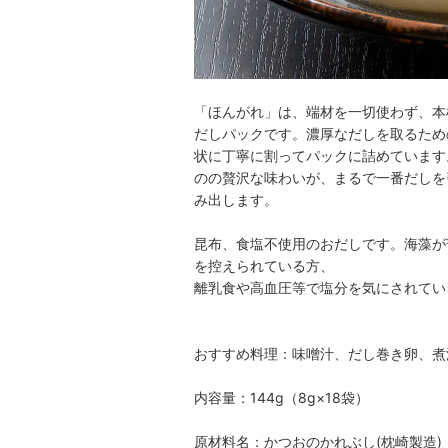
「ほんがれ」は、端材を一切使わず、本
だしパックです。濃厚なだしを取るため
状に丁寧に割ってパックに詰めています
のの贅沢な味わいが、まるで一番だしを
み出します。
昆布、食塩不使用のおだしです。海藻が
を控えられている方、
離乳食や高血圧等で塩分を気にされてい
おすすめ料理：味噌汁、だし巻き卵、煮
内容量：144g（8g×18袋）
原材料名：かつおのかれぶし(枕崎製造)