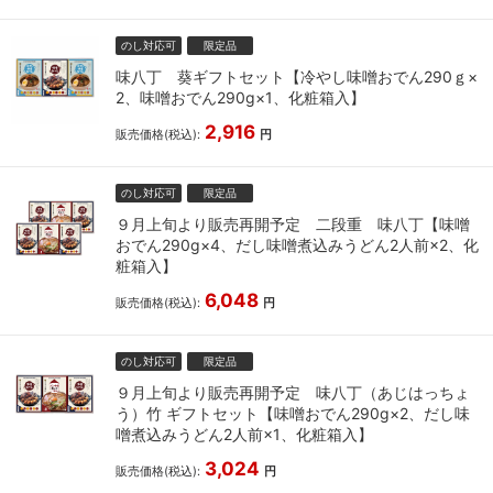
のし対応可
限定品
味八丁 葵ギフトセット【冷やし味噌おでん290ｇ×
2、味噌おでん290g×1、化粧箱入】
2,916
販売価格(税込):
円
のし対応可
限定品
９月上旬より販売再開予定 二段重 味八丁【味噌
おでん290g×4、だし味噌煮込みうどん2人前×2、化
粧箱入】
6,048
販売価格(税込):
円
のし対応可
限定品
９月上旬より販売再開予定 味八丁（あじはっちょ
う）竹 ギフトセット【味噌おでん290g×2、だし味
噌煮込みうどん2人前×1、化粧箱入】
3,024
販売価格(税込):
円