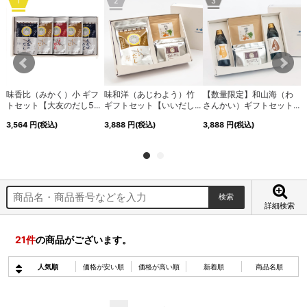
1
2
3
味香比（みかく）小 ギフ
味和洋（あじわよう）竹
【数量限定】和山海（わ
.
トセット【大友のだし5...
ギフトセット【いいだし...
さんかい）ギフトセット...
3,564
円
(税込)
3,888
円
(税込)
3,888
円
(税込)
2
詳細検索
21
件
の商品がございます。
人気順
価格が安い順
価格が高い順
新着順
商品名順