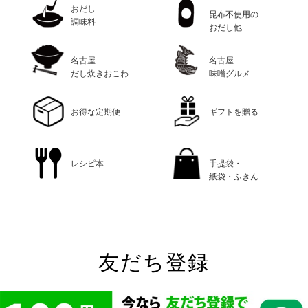
おだし
昆布不使用の
調味料
おだし他
名古屋
名古屋
だし炊きおこわ
味噌グルメ
お得な定期便
ギフトを贈る
レシピ本
手提袋・
紙袋・ふきん
友だち登録