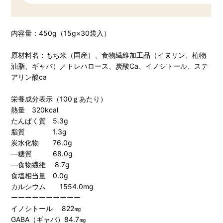
内容量：450g（15g×30袋入）
原材料名：もち米（国産）、食物繊維加工品（イヌリン、植物
油脂、ギャバ）／トレハロース、炭酸Ca、イノシトール、ステ
アリン酸ca
栄養成分表示（100ｇあたり）
熱量 320kcal
たんぱく質 5.3g
脂質 1.3g
炭水化物 76.0g
―糖質 68.0g
―食物繊維 8.7g
食塩相当量 0.0g
カルシウム 1554.0mg
ーーーーーーーーーー
イノシトール 822㎎
GABA（ギャバ）84.7㎎