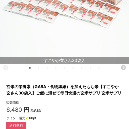
すこやか玄さん30袋入
玄米の栄養素（GABA・食物繊維）を加えたもち米【すこやか
玄さん30袋入】ご飯に混ぜて毎日快適の玄米サプリ 玄米サプリ
販売価格
6,480
円
(税込8%)
ポイント還元
60
pt
送料無料