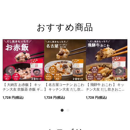
おすすめ商品
】
【 大納言 お赤飯 】 キッ
【 名古屋コーチン おこわ
【 飛騨牛 おこわ 】 キッ
.
チン大友 炊飯器 赤飯 ギ...
】 キッチン大友 だし炊...
チン大友 だし炊きおこ...
1,728
円
(税込)
1,728
円
(税込)
1,728
円
(税込)
6