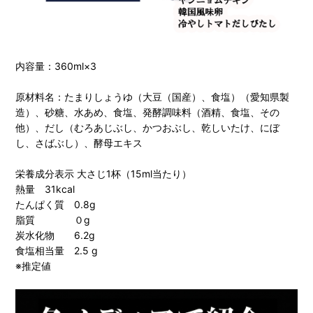
内容量：360ml×3
原材料名：たまりしょうゆ（大豆（国産）、食塩）（愛知県製
造）、砂糖、水あめ、食塩、発酵調味料（酒精、食塩、その
他）、だし（むろあじぶし、かつおぶし、乾しいたけ、にぼ
し、さばぶし）、酵母エキス
栄養成分表示 大さじ1杯（15ml当たり）
熱量 31kcal
たんぱく質 0.8g
脂質 ０g
炭水化物 6.2g
食塩相当量 2.5 g
※推定値