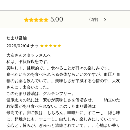
5.00
(2件)
たまり醤油
2026/02/04 ナツ
★★★★★
大友さんスタッフさんへ
私は、甲状腺疾患です。
美味しく、健康的で。。食べることが日々の楽しみです。
食べたいものを食べられらる身体ならいいのですが。血圧と血
糖のお薬も飲んでいて。。美味しさが半減する心情の中、大友
さんに，出会いました。
このたまり醤油は、グルテンフリー。
健康志向の私には，安心が美味しさを倍増させ、．．納豆のた
れ制限があり食べられない。この，たまり醤油は
最高です。卵ご飯は、もちろん。味噌汁に、すこーし、隠し味
に。卵焼きにも。すこーし。白だしも、楽しみにしています。
安心と，旨みが。ぎゅっと濃縮されていて、。、心地よい香り