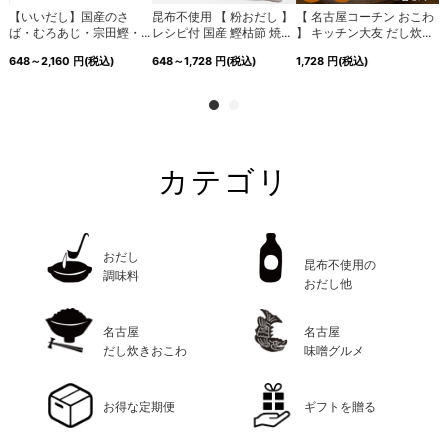
２
【いいだし】国産のさ
昆布不使用 【 粉おだし 】
【 名古屋コーチン おこわ
.
ば・むろあじ・宗田鰹・...
レシピ付 国産 鰹枯節 焼...
】 キッチン大友 だし炊...
648～2,160
円
(税込)
648～1,728
円
(税込)
1,728
円
(税込)
1
カテゴリ
おだし
昆布不使用の
調味料
おだし他
名古屋
名古屋
だし炊きおこわ
味噌グルメ
お得な定期便
ギフトを贈る