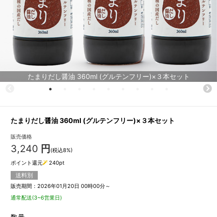
たまりだし醤油 360ml (グルテンフリー)×３本セット
たまりだし醤油 360ml (グルテンフリー)×３本セット
販売価格
3,240
円
(税込8%)
ポイント還元
240
pt
送料別
販売期間：2026年01月20日 00時00分～
通常配送(3~6営業日)
数量