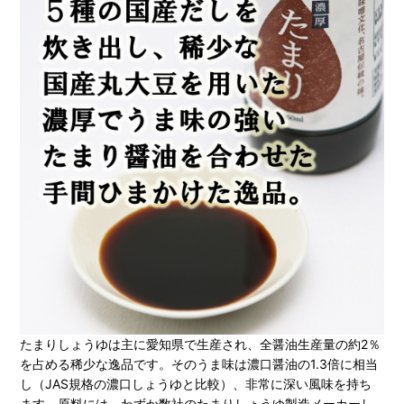
たまりしょうゆは主に愛知県で生産され、全醤油生産量の約2％
を占める稀少な逸品です。そのうま味は濃口醤油の1.3倍に相当
し（JAS規格の濃口しょうゆと比較）、非常に深い風味を持ち
ます。原料には、わずか数社のたまりしょうゆ製造メーカーし