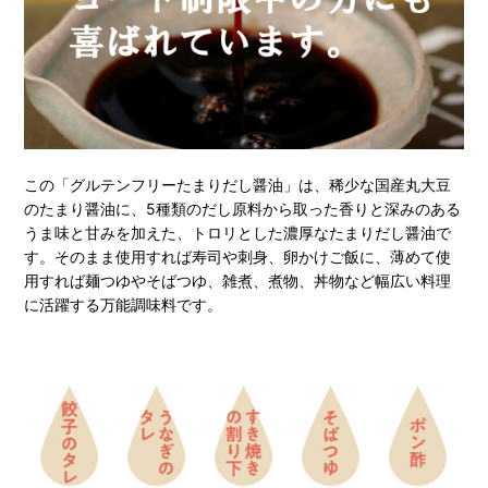
この「グルテンフリーたまりだし醤油」は、稀少な国産丸大豆
のたまり醤油に、5種類のだし原料から取った香りと深みのある
うま味と甘みを加えた、トロリとした濃厚なたまりだし醤油で
す。そのまま使用すれば寿司や刺身、卵かけご飯に、薄めて使
用すれば麺つゆやそばつゆ、雑煮、煮物、丼物など幅広い料理
に活躍する万能調味料です。