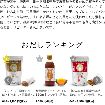
昆布が苦手、妊娠中、ヨード制限中等で海藻類を控るため昆布を使って
いないダシをお探しのあなたには「いいだし」がおススメです。さば
節、むろあじ節、宗田鰹節、かたくちいわし煮干しをブレンドしてパッ
クにギッシリ詰めた、主に名古屋のうどん屋さんで使われるだし素材を
使っています。麺類やお味噌汁などに合い昆布不使用でも良く出汁が出
ると言うリピーターさんが多いです。
おだしランキング
1
2
3
l
【いいだし】国産のさ
数量限定【白だしたまり
【ほんがれ】国産の本枯
.
ば・むろあじ・宗田鰹・...
360ml】レシピ付 昆布...
節のみを用いた無塩・無...
味
648～2,160
円
(税込)
1,080
円
(税込)
648～2,916
円
(税込)
6