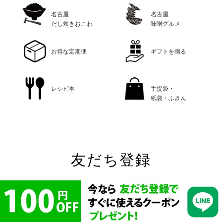
名古屋
名古屋
だし炊きおこわ
味噌グルメ
お得な定期便
ギフトを贈る
レシピ本
手提袋・
紙袋・ふきん
友だち登録