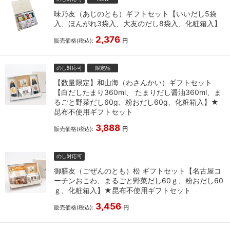
味乃友（あじのとも）ギフトセット【いいだし5袋
入、ほんがれ3袋入、大友のだし8袋入、化粧箱入】
2,376
販売価格(税込):
円
のし対応可
限定品
【数量限定】和山海（わさんかい）ギフトセット
【白だしたまり360ml、 たまりだし醤油360ml、ま
るごと野菜だし60g、粉おだし60g、化粧箱入】★
昆布不使用ギフトセット
3,888
販売価格(税込):
円
のし対応可
御膳友（ごぜんのとも）松 ギフトセット【名古屋コ
ーチンおこわ、まるごと野菜だし60ｇ、粉おだし60
ｇ、化粧箱入】★昆布不使用ギフトセット
3,456
販売価格(税込):
円