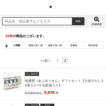
詳細検索
32
件
の商品がございます。
人気順
価格が安い順
価格が高い順
新着順
商品名順
<<前へ
1
2
のし対応可
味優選（あじゆうせん）ギフトセット【大友のだし3
0袋入り×3 化粧箱入り】
5,616
販売価格(税込):
円
のし対応可
NEW